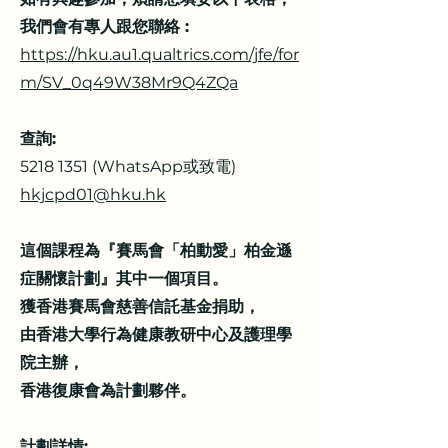
我們會有專人跟您聯絡 :
https://hku.au1.qualtrics.com/jfe/for
m/SV_0q49W38Mr9Q4ZQa
查詢:
5218 1351 (WhatsApp或致電)
hkjcpd01@hku.hk
這個課程為『賽馬會「柏動愛」柏金遜
症關懷計劃』其中一個項目。
獲香港賽馬會慈善信託基金捐助，
由香港大學行為健康教研中心及護理學
院主辦，
香港復康會為計劃夥伴。
計劃詳情: