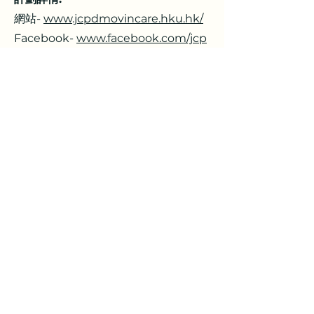
網站-
www.jcpdmovincare.hku.hk/
Facebook-
www.facebook.com/jcp
dmovincare.hku
Instagram-
www.instagram.com/jc
pdmovincare
捐助機構
主辦機構
計劃夥伴