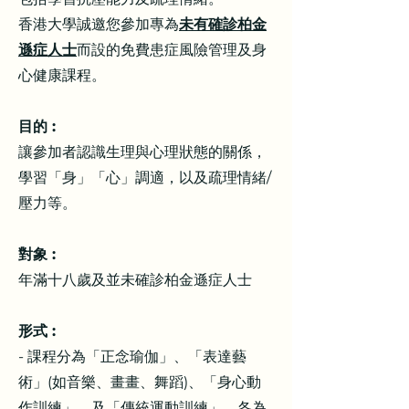
香港大學誠邀您參加專為
未有確診柏金
遜症人士
而設的免費患症風險管理及身
心健康課程。
目的 :
讓參加者認識生理與心理狀態的關係，
學習「身」「心」調適，以及疏理情緒/
壓力等。
對象 :
年滿十八歲及並未確診柏金遜症人士
形式 :​​​​
- 課程分為「正念瑜伽」、「表達藝
術」(如音樂、畫畫、舞蹈)、「身心動
作訓練」、及「傳統運動訓練」，各為