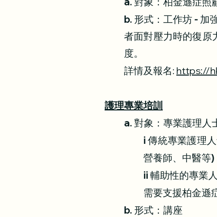
a. 對象：柏金遜症
b. 形式：工作坊 -
加
者面對壓力時的復原力，
度。
詳情及報名:
https://
護理專業培訓
a. 對象：專業護
i 傳統專業護理
營養師、中醫等)
ii 輔助性的專
需要支援柏金遜
b. 形式：講座