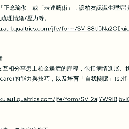
星期的「正念瑜伽」或「表達藝術」，讓柏友認識生理
疏理情緒/壓力等。
ku.au1.qualtrics.com/jfe/form/SV_88tI5Na2ODu
者
- 柏友互相分享患上柏金遜症的歷程，包括病情進展
-care)的能力與技巧，以及培育「自我關懷」(self-
hku.au1.qualtrics.com/jfe/form/SV_2ajYW9IBjbvi