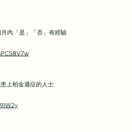
一個月內「是」「否」有經驗
aonPCS8V7w
能患上柏金遜症的人士
9I
W2y