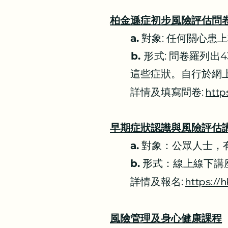
柏金遜症初步風險評估問
a.
對象: 任何關心患
b.
形式: 問卷羅列
這些症狀。自行於網上
http
詳情及填寫問卷:
早期症狀認識與風險評估講
a.
對象：公眾人士，
b.
形式：線上線下講
https://
詳情及報名
:
風險管理及身心健康課程