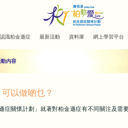
認識柏金遜症
最新活動
資料庫
網上學習平台
動內容
，可以做啲乜？
遜症關懷計劃」就著對柏金遜症有不同關注及需