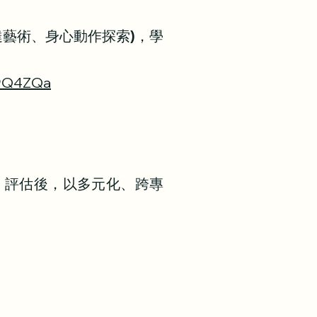
達藝術、身心動作探索)，學
r9Q4ZQa
要。評估後，以多元化、跨專