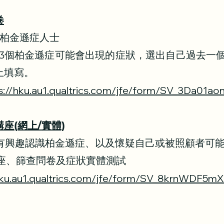
卷
上柏金遜症人士
出43個柏金遜症可能會出現的症狀，選出自己過去
填寫。
s://hku.au1.qualtrics.com/jfe/form/SV_3Da01
座(網上/實體)
有興趣認識柏金遜症、以及懷疑自己或被照顧者可
座、篩查問卷及症狀實體測試
hku.au1.qualtrics.com/jfe/form/SV_8krnWDF5mX