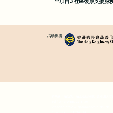
**項目3
社區復康支援服
捐助機構
賽馬會「柏動愛」柏金遜症關懷計劃香港大學
Tel / WhatsApp: 5218 1351
Website:
https://jcpdmovincare.hku.hk
Email:
hkjcpd01@hku.hk