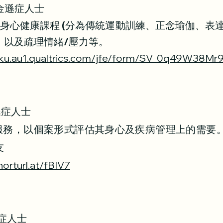
金遜症人士
身心健康課程 (分為傳統運動訓練、正念瑜伽、表
，以及疏理情緒/壓力等。
/hku.au1.qualtrics.com/jfe/form/SV_0q49W38M
金遜症人士
式支援服務，以個案形式評估其身心及疾病管理上的需
友
horturl.at/fBIV7
遜症人士