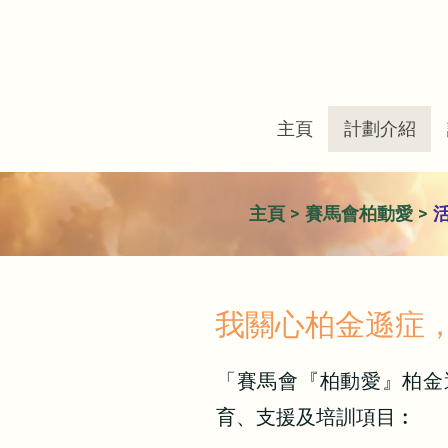
主頁
計劃介紹
主頁
> 賽馬會柏動愛 >
活
我關心柏金遜症
「賽馬會『柏動愛』柏金
育、支援及培訓項目︰