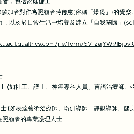
照顧者，包括家庭傭工
強參加者對作為照顧者時倦怠(俗稱「爆煲」)的覺察
以及於日常生活中培養及建立「自我關懷」(self-co
hku.au1.qualtrics.com/jfe/form/SV_2ajYW9IBjbvi
理人士
人士 (如社工、護士、神經專科人員、言語治療師
業人士 (如表達藝術治療師、瑜伽導師、靜觀導師、健
症照顧者的專業護理人士