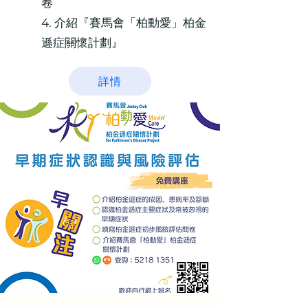
卷
4. 介紹『賽馬會「柏動愛」柏金
遜症關懷計劃』
詳情